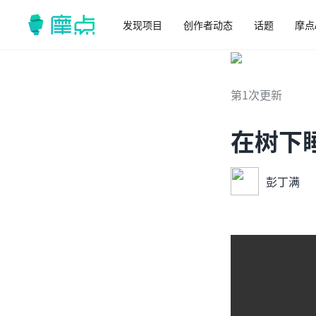
发现项目
创作者动态
话题
摩点
第1次更新
在树下
彭丁满