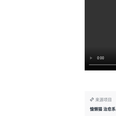
来源项目
慵懒猫 治愈系