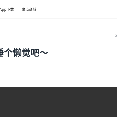
App下载
摩点商城
睡个懒觉吧～