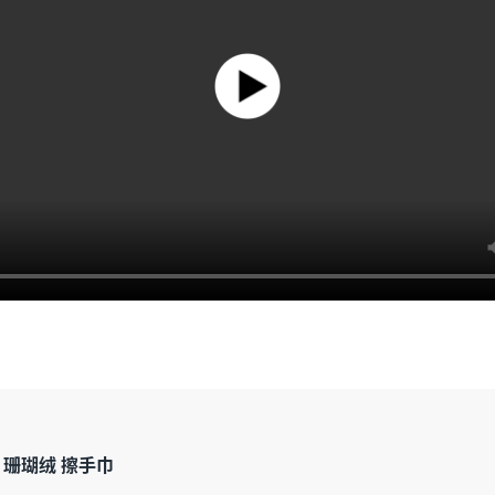
 珊瑚绒 擦手巾