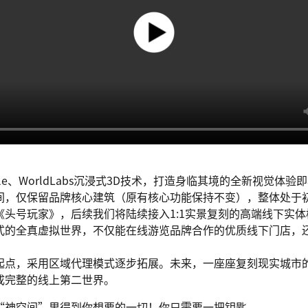
。
ble、WorldLabs沉浸式3D技术，打造身临其境的全新视觉体验
间，仅保留品牌核心建筑（原有核心功能保持不变），整体处于
《头号玩家》，后续我们将陆续接入1:1实景复刻的高端线下实
式的全真虚拟世界，不仅能在线游览品牌合作的优质线下门店，
起点，采用区域代理模式逐步拓展。未来，一座座复刻现实城市
成完整的线上第二世界。
“神空间”里得到你想要的一切！你只需要一把钥匙。