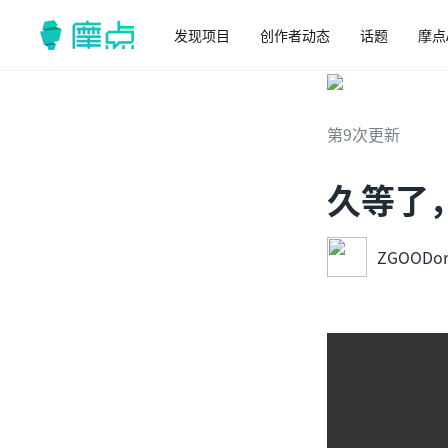
发现项目
创作者动态
话题
摩点
第9次更新
久等了
ZGOODor