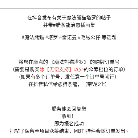
在抖音发布有关于魔法熊猫塔罗的帖子
并带#腊条龍治愈插画集
#魔法熊猫 #塔罗 #雷诺曼 #毛绒公仔 等话题
将您在摩点的 《魔法熊猫塔罗》 的购牌订单号
（需要是购买
除【无偿支持】以外
的众筹档位
的订单）
(如果有多个订单号，发任意一个订单号就行）
在抖音私信给@腊条龍，（带V那个）
腊条龍会回复您
“收到！”
即为报名成功
把帖子保留至项目众筹结束，MBTI挂件会随订单发出~