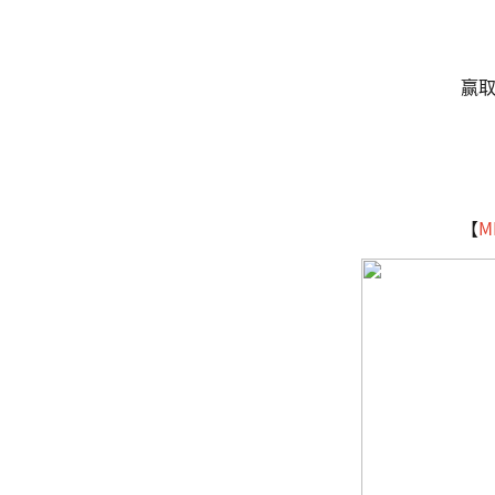
赢
【
M