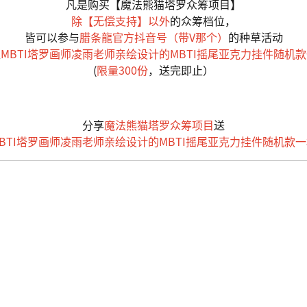
凡是购买【魔法熊猫塔罗众筹项目】
除【无偿支持】以外
的众筹档位，
皆可以参与
腊条龍官方抖音号（带V那个）
的种草活动
取
MBTI塔罗画师凌雨老师亲绘设计的MBTI摇尾亚克力挂件随机
(
限量300份
，送完即止）
分享
魔法熊猫塔罗众筹项目
送
BTI塔罗画师凌雨老师亲绘设计的MBTI摇尾亚克力挂件随机款