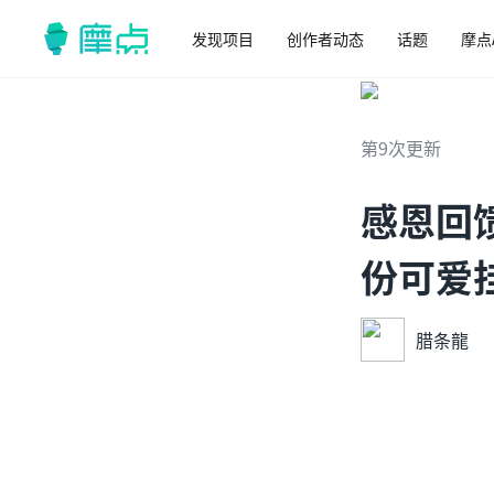
发现项目
创作者动态
话题
摩点
第9次更新
感恩回
份可爱
腊条龍