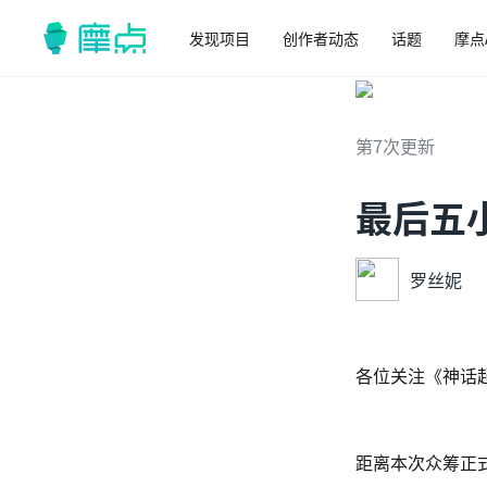
发现项目
创作者动态
话题
摩点
第7次更新
最后五
罗丝妮
各位关注《神话
距离本次众筹正