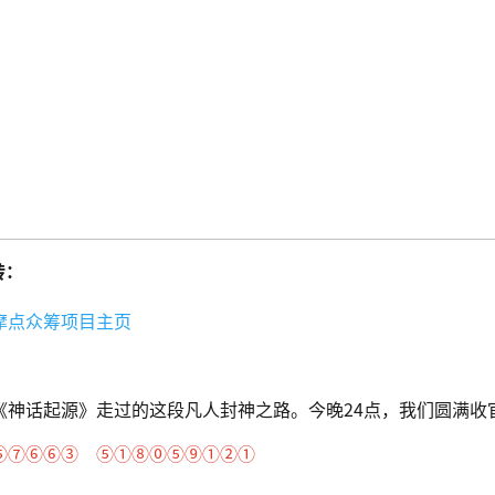
转：
摩点众筹项目主页
《神话起源》走过的这段凡人封神之路。今晚24点，我们圆满收
⑤⑦⑥⑥③ ⑤①⑧⓪⑤⑨①②①