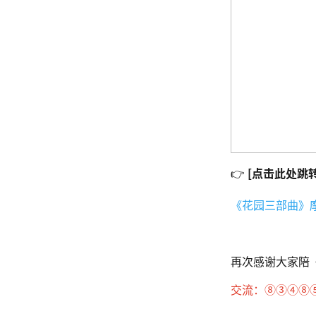
👉
[点击此处跳
《花园三部曲》
再次感谢大家陪
交流：⑧③④⑧