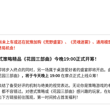
时，尚未上车或还在犹豫加购《荒野盛宴》、《灵魂迷雾》、通用模
终局机会！
式策略精品《花园三部曲》今晚19:00正式开筹！
即将步入终点的同时，另一场属于桌游爱好者的盛宴即将开启。
花园三部曲》
，将于今天晚上 19:00
在摩点正式上线众筹！
集结了备受好评的机制与绝美的视觉表达。无论你是策略游戏的
，都不容错过。对德式策略或《花园三部曲》感兴趣的玩家，在
击下方链接前往围观，第一时间抢占首发福利！