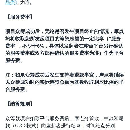
品类》
为准。
【服务费率】
项目众筹成功后，无论是否发生项目终止的情况，摩点
均将收取您所发起项目的筹资总额的一定比率（“服务
费率”，不少于6%，具体以发起者在摩点平台另行确认
的服务费率或双方邮件确认的服务费率为准）作为平台
服务费。
注：如果众筹成功后发生支持者退款事宜，摩点将继续
以众筹成功时的实际筹资总额为基数收取相应比例的平
台服务费。
【结算规则】
众筹款项在扣除平台服务费后，摩点分首款、中款和尾
款（5-3-2模式）向发起者进行结算，时间结点分别