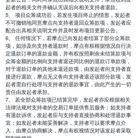
起者的相关文件并确认无误后向相关支持者退款。
5、 项目众筹成功后，若发生项目终止的情形，发起者
不可撤销地同意摩点向支持者退回众筹款项，发起者应
配合出具相关说明文件并及时发布项目更新公告。
6、 任何情况下，若摩点已向发起者结算了部分众筹款
项，如涉及向支持者退款时，摩点有权根据情况自行决
定退款订单的退款金额，并有权按照剩余未结算款项与
众筹金额的比例向支持者退还同比例的退款订单款项，
对于退款订单的其他未退还款项，由发起者向支持者直
接进行退款，摩点无义务向支持者退还该部分款项，发
起者需自行处理与支持者的退款事宜，由此产生的一切
责任由发起者承担。
7、 若全部众筹款项已结算完毕，发起者亦应根据相关
法律法规对支持者的交易订单提供售后服务；如支持者
有退款诉求，发起者应与支持者直接协商和处理退款事
宜；如发起者未能妥善解决，支持者可以要求摩点介
入，由摩点协商解决，摩点有权视情况对该发起者采取