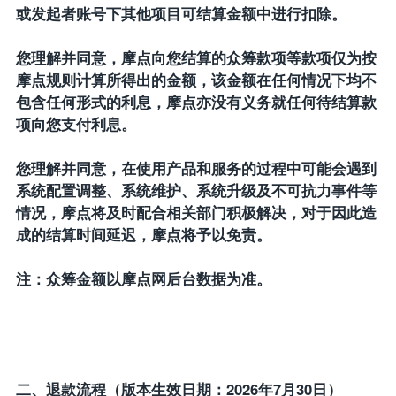
或发起者账号下其他项目可结算金额中进行扣除。
您理解并同意，摩点向您结算的众筹款项
等
款项
仅为按
摩点
规则计算所得出的金额，该金额在任何情况下均不
包含任何形式的利息，摩点亦没有义务就
任何
待结算
款
项
向您支付利息。
您理解并同意，在使用产品和服务的过程中可能会遇到
系统配置调整、系统维护、系统升级及不可抗力事件等
情况，摩点将及时配合相关部门积极解决，对于因此造
成的结算时间延迟，摩点将予以免责。
注：众筹金额以摩点网后台数据为准。
二、
退款流程（版本生效日期：2026年7月30日）