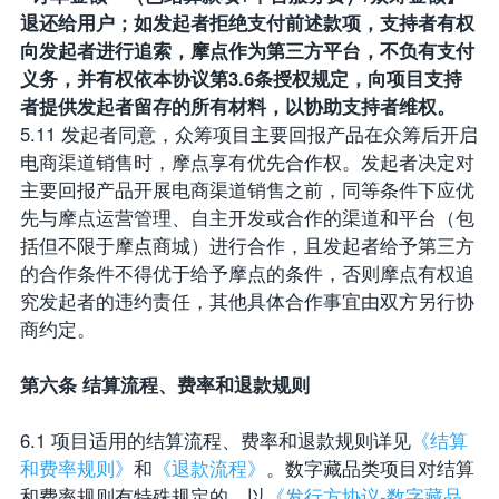
退还给用户；如发起者拒绝支付前述款项，支持者有权
向发起者进行追索，摩点作为第三方平台，不负有支付
义务，并有权依本协议第3.6条授权规定，向项目支持
者提供发起者留存的所有材料，以协助支持者维权。
5.11 发起者同意，众筹项目主要回报产品在众筹后开启
电商渠道销售时，摩点享有优先合作权。发起者决定对
主要回报产品开展电商渠道销售之前，同等条件下应优
先与摩点运营管理、自主开发或合作的渠道和平台（包
括但不限于摩点商城）进行合作，且发起者给予第三方
的合作条件不得优于给予摩点的条件，否则摩点有权追
究发起者的违约责任，其他具体合作事宜由双方另行协
商约定。
第六条 结算流程、费率和退款规则
6.1 项目适用的结算流程、费率和退款规则详见
《结算
和费率规则》
和
《退款流程》
。数字藏品类项目对结算
和费率规则有特殊规定的，以
《发行方协议-数字藏品