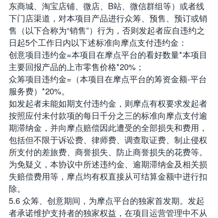
东商城、淘宝店铺、微店、B站、微信群组等）或者线
下门店渠道，对本项目产品进行众筹、预售、预订或销
售（以下合称为“销售”）行为，否则发起者应自违约之
日起5个工作日内以下述标准向摩点支付违约金：
创意项目违约金=本项目在摩点平台的看好数量*本项目
主要回报产品的上市零售价格*20%；
众筹项目违约金=（本项目在摩点平台的筹资金额-平台
服务费）*20%。
如发起者未能如期支付违约金，则摩点有权要求发起者
按照应付未付款项的每日千分之三的标准向摩点支付逾
期滞纳金，并向摩点赔偿因此遭受的全部损失和费用，
包括但不限于诉讼费、律师费、调查取证费、制止侵权
所支付的差旅费、商誉损失、防止商誉损失的花费等。
为免疑义，本协议中所述违约金、逾期滞纳金及相关损
失赔偿费用等，摩点均有权直接从可结算金额中进行扣
除。
5.6 众筹、创意期间，为摩点平台的独家首发期。发起
者承诺维护支持者的独家权益，在项目运营管理中不从