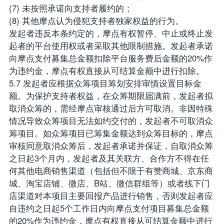
(7) 未按照承诺向支持者履约的；
(8) 其他摩点认为侵犯支持者独家权益的行为。
发起者违反本条约定的，摩点有权暂停、中止或终止发
起者的平台使用权或者采取其他限制措施。发起者承诺
向摩点支付募集总金额扣除平台服务费后金额的20%作
为违约金，摩点有权直接从可结算金额中进行扣除。
5.7 发起者应根据众筹项目筹划安排审慎设置目标金
额。为保护支持者权益，在众筹期限届满前，发起者拟
取消众筹的，需经摩点审核通过后方可取消。非因特殊
情况导致众筹项目无法如约交付的，发起者不可取消众
筹项目。如众筹项目已筹集金额达到众筹目标的，摩点
审核同意取消众筹后，发起者承诺并保证，自取消众筹
之日起3个月内，发起者及其关联方、合作方不得在任
何其他电商销售渠道（包括但不限于有赞商城、京东商
城、淘宝店铺、微店、B站、微信群组等）或者线下门
店渠道对本项目主要回报产品进行销售，否则发起者应
自违约之日起5个工作日内向摩点支付项目募集总金额
的20%作为违约金，摩点有权直接从可结算金额中进行