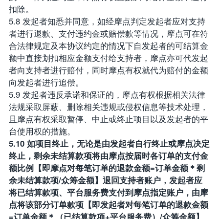
扣除。
5.8 发起者知悉并同意，如经摩点判定发起者应对支持
者进行退款、支付违约金或赔偿款等情况，摩点可在符
合法律规定及本协议约定的情况下自发起者的可结算金
额中直接划扣相应金额支付给支持者，摩点亦可代发起
者向支持者进行赔付，同时摩点有权就代为赔付的金额
向发起者进行追偿。
5.9 发起者违反承诺和保证的，摩点有权根据相关法律
法规采取屏蔽、删除相关违规或侵权信息等技术处理，
且摩点有权采取暂停、中止或终止项目以及发起者的平
台使用权的措施。
5.10 如项目终止，无论是由发起者自行终止或摩点决定
终止，剩余未结算款项将由摩点按届时各订单的支付金
额比例【即摩点对每笔订单的退款金额=订单金额＊剩
余未结算款项/众筹金额】退回支持者账户，发起者应
将已结算款项、平台服务费支付到摩点指定账户，由摩
点将该部分订单款项【即发起者对每笔订单的退款金额
=订单金额＊（已结算款项+平台服务费）/众筹金额】