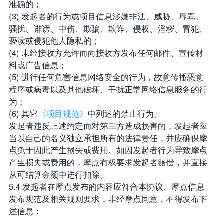
准确的；
(3) 发起者的行为或项目信息涉嫌非法、威胁、辱骂、
骚扰、诽谤、中伤、欺骗、欺诈、侵权、淫秽、冒犯、
亵渎或侵犯他人隐私的；
(4) 未经接收方允许而向接收方发布任何邮件、宣传材
料或广告信息；
(5) 进行任何危害信息网络安全的行为，故意传播恶意
程序或病毒以及其他破坏、干扰正常网络信息服务的行
为；
(6) 其它
《项目规范》
中列述的禁止行为。
发起者违反上述约定而对第三方造成损害的，发起者应
当以自己的名义独立承担所有的法律责任，并应确保摩
点免于因此产生损失或费用。如因发起者行为导致摩点
产生损失或费用的，摩点有权要求发起者赔偿，并直接
从可结算金额中进行扣除。
5.4 发起者在摩点发布的内容应符合本协议、摩点信息
发布规范及相关规则要求，非经摩点同意，不得发布下
述信息：