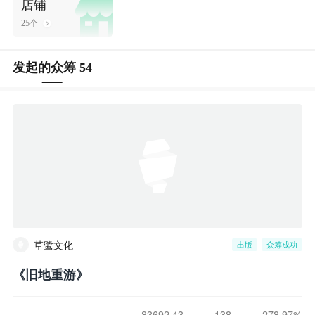
店铺
25个
发起的众筹 54
草鹭文化
出版
众筹成功
《旧地重游》
83692.43
138
278.97%