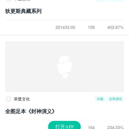
狄更斯典藏系列
201433.00
159
402.87%
草鹭文化
出版
众筹成功
全图足本《封神演义》
打开APP
117166.00
164
234.33%