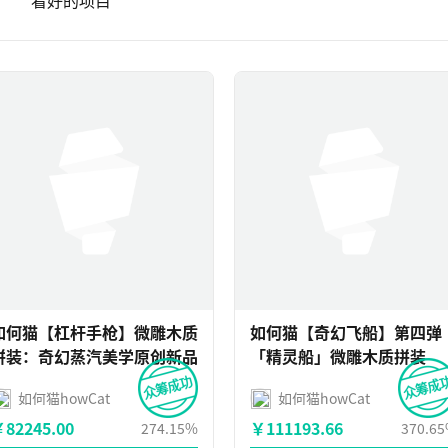
目
看好的项目
如何猫【杠杆手枪】微雕木质
如何猫【奇幻飞船】第四弹
拼装：奇幻蒸汽美学原创新品
「精灵船」微雕木质拼装
如何猫howCat
如何猫howCat
82245.00
￥111193.66
274.15%
370.6