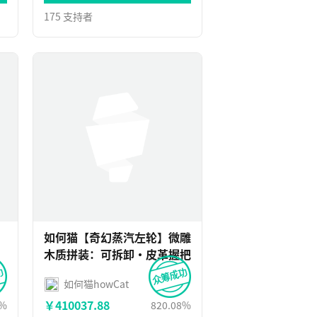
175 支持者
：
如何猫【奇幻蒸汽左轮】微雕
木质拼装：可拆卸·皮革握把
如何猫howCat
￥410037.88
9%
820.08%