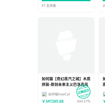
67 支持者
2
如何猫【奇幻蒸汽之城】木质
拼装-原创未来主义巴洛克风
如何猫howCat
￥347285.88
￥
694.57%