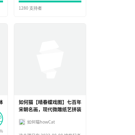
1280 支持者
体
如何猫【晴春蝶戏图】七百年
宋朝名画，现代微雕纸艺拼装
如何猫howCat
7%