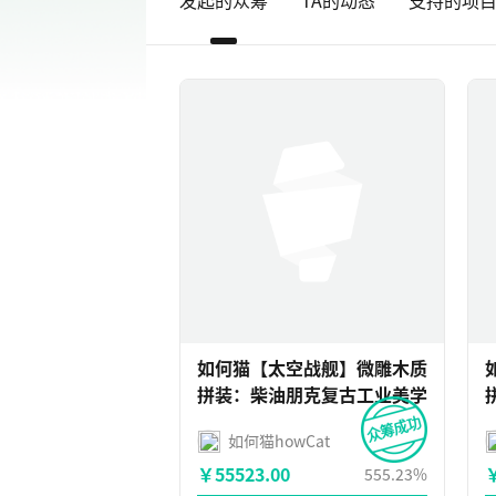
发起的众筹
TA的动态
支持的项
如何猫【太空战舰】微雕木质
拼装：柴油朋克复古工业美学
如何猫howCat
￥55523.00
￥
555.23%