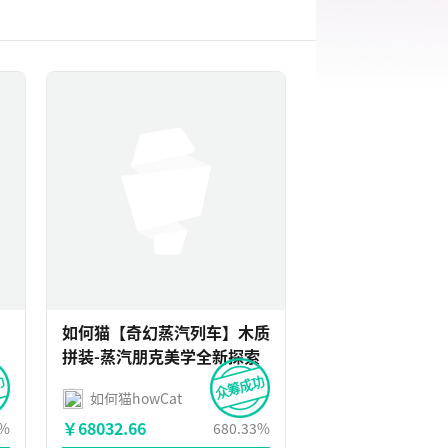
如何猫【奇幻蒸汽列车】木质
拼装-蒸汽朋克美学全新探索
如何猫howCat
￥68032.66
5%
680.33%