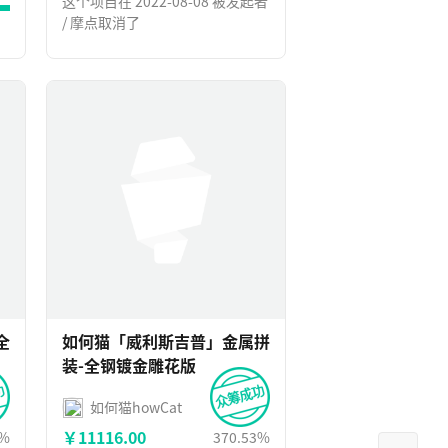
这个项目在 2022-08-08 被发起者
/ 摩点取消了
全
如何猫「威利斯吉普」金属拼
装-全钢镀金雕花版
如何猫howCat
￥11116.00
3%
370.53%