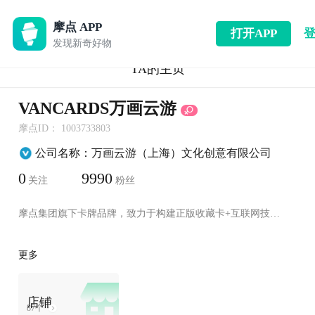
摩点 APP
打开APP
发现新奇好物
+ 关注
TA的主页
VANCARDS万画云游
摩点ID： 1003733803
公司名称：万画云游（上海）文化创意有限公司
0
9990
关注
粉丝
摩点集团旗下卡牌品牌，致力于构建正版收藏卡+互联网技术结合的创新产品模式
更多
店铺
87个