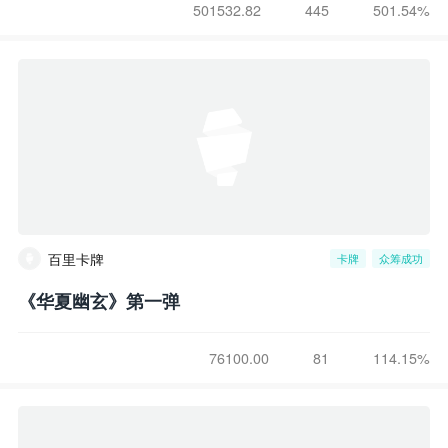
501532.82
445
501.54%
百里卡牌
卡牌
众筹成功
《华夏幽玄》第一弹
76100.00
81
114.15%