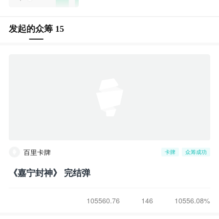
发起的众筹 15
百里卡牌
卡牌
众筹成功
《嘉宁封神》 完结弹
105560.76
146
10556.08%