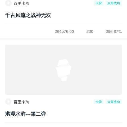
百里卡牌
卡牌
众筹成功
千古风流之战神无双
264576.00
230
396.87%
百里卡牌
卡牌
众筹成功
港漫水浒---第二弹