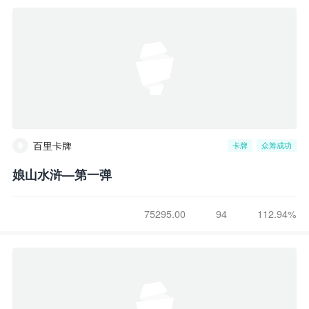
百里卡牌
卡牌
众筹成功
娘山水浒—第一弹
75295.00
94
112.94%