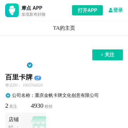
摩点 APP
登录
打开APP
发现新奇好物
TA的主页
+ 关注
百里卡牌
摩点ID： 1003784620
公司名称：重庆金帆卡牌文化创意有限公司
2
4930
关注
粉丝
店铺
0个