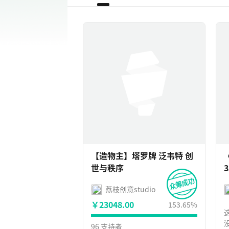
【造物主】塔罗牌 泛韦特 创
世与秩序
荔枝创意studio
￥23048.00
153.65%
这
96 支持者