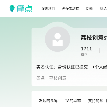
发现项目
创作者动态
话题
摩点
荔枝创意st
1711
粉丝
实名认证：身份认证已提交
（个人
签名：荔枝创意
发起的众筹
TA的动态
支持的项