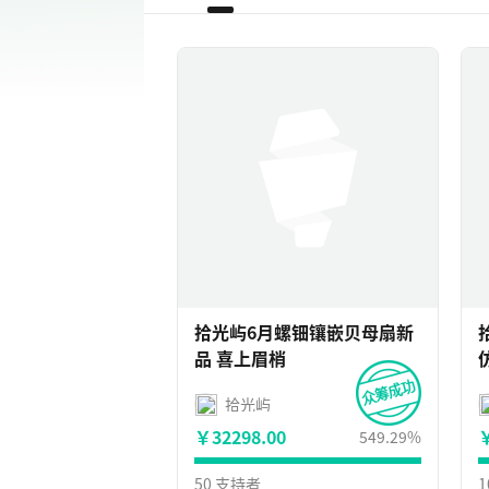
拾光屿6月螺钿镶嵌贝母扇新
品 喜上眉梢
拾光屿
￥32298.00
￥
549.29%
50 支持者