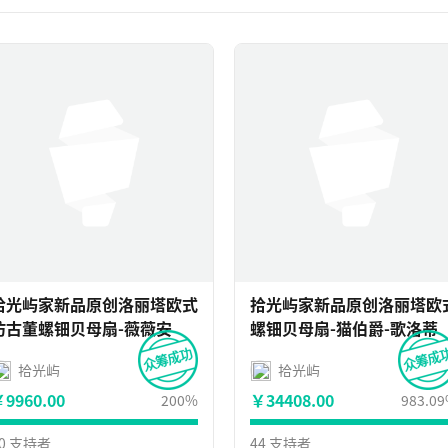
拾光屿家新品原创洛丽塔欧式
拾光屿家新品原创洛丽塔欧
仿古董螺钿贝母扇-薇薇安
螺钿贝母扇-猫伯爵-歌洛蒂
拾光屿
拾光屿
9960.00
￥34408.00
200%
983.0
10 支持者
44 支持者