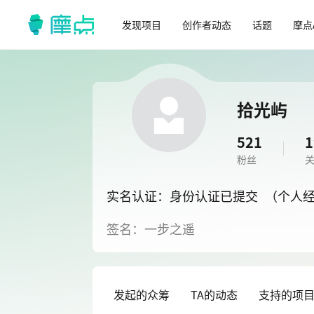
发现项目
创作者动态
话题
摩点
拾光屿
521
1
粉丝
实名认证：身份认证已提交
（个人
签名：一步之遥
发起的众筹
TA的动态
支持的项