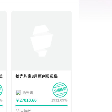
式
拾光屿家8月原创贝母扇
拾光屿
￥27010.66
9%
1932.09%
38 支持者