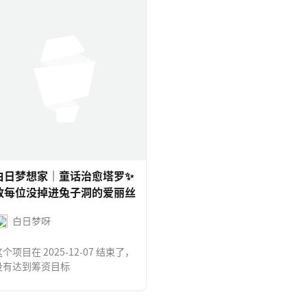
白日梦想家｜童话治愈塔罗✨
致每位没掉进兔子洞的爱丽丝
白日梦呀
个项目在 2025-12-07 结束了，
没有达到筹资目标