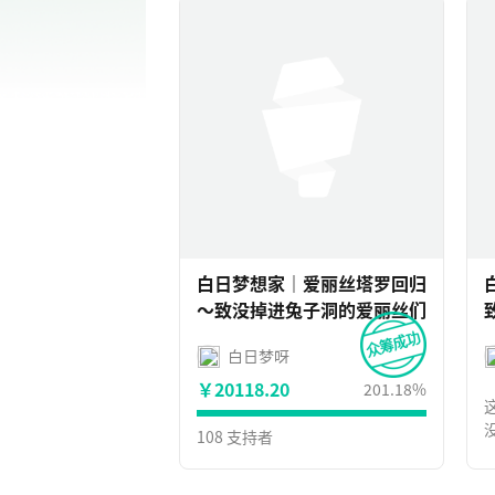
白日梦想家｜爱丽丝塔罗回归
～致没掉进兔子洞的爱丽丝们
白日梦呀
￥20118.20
201.18%
这
108 支持者