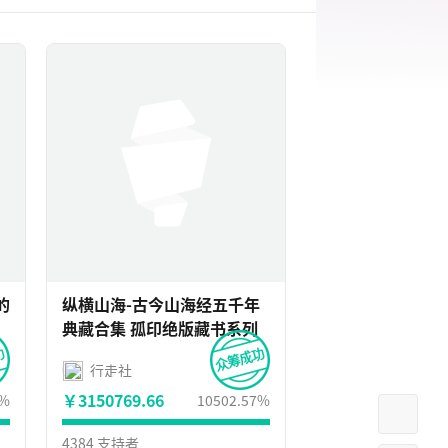
的
纵横山海-古今山海经五千年
典藏合集 孤印绝版藏书系列
行走社
￥3150769.66
9%
10502.57%
4384 支持者