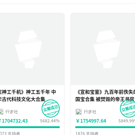
《神工千机》神工五千年 中
《宣和宝鉴》九百年前佚失
华古代科技文化大合集
国宝合集 被焚毁的帝王书房
行走社
行走社
1704732.43
￥1754997.64
5682.44%
5849.9
073 支持者
1876 支持者