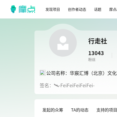
发现项目
创作者动态
话题
摩点
行走社
13043
粉丝
公司名称：华宸汇博（北京）文化
签名：🛰️-FeiFeiFeiFeiFei-
发起的众筹
TA的动态
支持的项