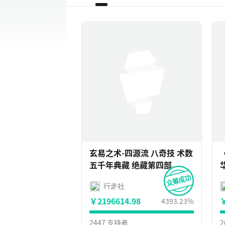
玄易之术-四源流 八奇技 术数
五千年典藏 绝藏第四部
行走社
￥2196614.98
￥
4393.23%
2447 支持者
2