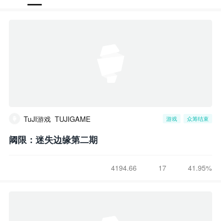
TuJI游戏_TUJIGAME
游戏
众筹结束
阈限：迷失边缘第二期
4194.66
17
41.95%