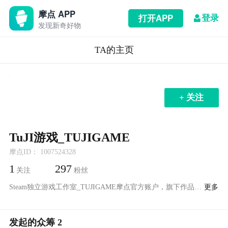
摩点 APP
登录
打开APP
发现新奇好物
TA的主页
+ 关注
TuJI游戏_TUJIGAME
摩点ID： 1007524328
1
297
关注
粉丝
Steam独立游戏工作室_TUJIGAME摩点官方账户，旗下作品有后室迷失与阈限：迷失边缘，感谢大家关注此账户
更多
发起的众筹 2