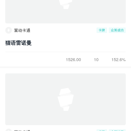
翼动卡通
卡牌
众筹成功
猫语雷诺曼
1526.00
10
152.6%