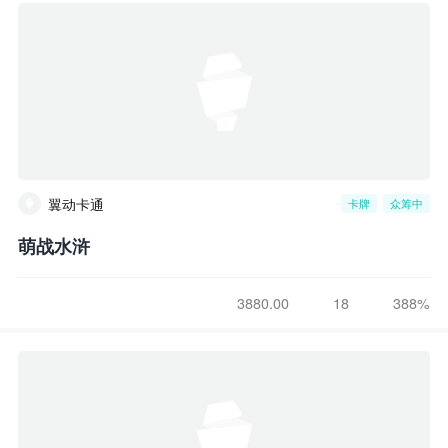
翼动卡通
卡牌
众筹中
萌战水浒
3880.00
18
388%