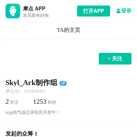
摩点 APP
登录
打开APP
发现新奇好物
TA的主页
+ 关注
Skyl_Ark制作组
摩点ID： 1010650451
2
1253
关注
粉丝
srpg电气战忍录锐意开发中！
发起的众筹 1