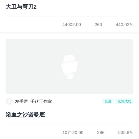
大卫与弯刀2
44002.00
263
440.02%
左手君_千伏工作室
桌游
众筹成功
浴血之沙诺曼底
107120.00
396
535.6%