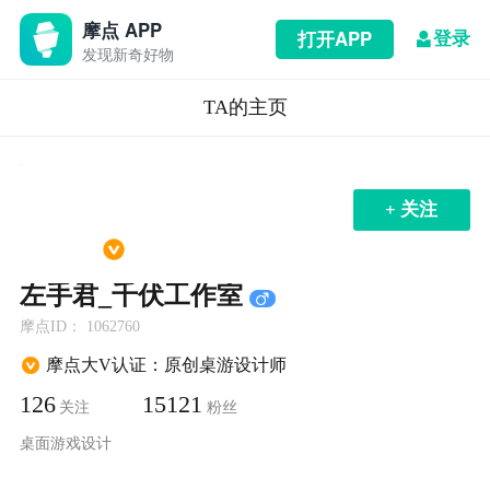
摩点 APP
登录
打开APP
发现新奇好物
TA的主页
+ 关注
左手君_千伏工作室
摩点ID： 1062760
摩点大V认证：原创桌游设计师
126
15121
关注
粉丝
桌面游戏设计