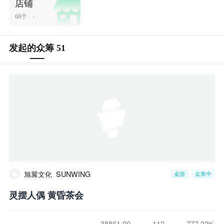
店铺
68个
发起的众筹 51
旭翼文化_SUNWING
桌游
众筹中
灵摆人偶 黄昏茶会
38861.00
112
777.22%