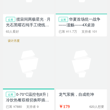
揽宙间两极星光 · 月
华夏首场统一战争
众筹
众筹
光石黑曜石纯手工绕线行
——滥觞——4X桌游
星吊坠
63人看好
已筹 ¥11.7万
支持者 101
设计月度
0-70°C温控包8升 |
龙气萦腕，自成乾坤
众筹
冷饮热餐双模切换即插即
用
￥179
620人想要
已筹 ¥7880
支持者 9