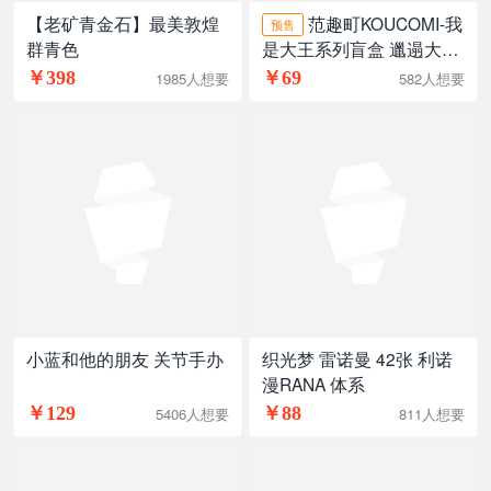
【老矿青金石】最美敦煌
范趣町KOUCOMI-我
预售
群青色
是大王系列盲盒 邋遢大王
毛绒玩偶挂件节日礼物
￥398
￥69
1985人想要
582人想要
小蓝和他的朋友 关节手办
织光梦 雷诺曼 42张 利诺
漫RANA 体系
￥129
￥88
5406人想要
811人想要