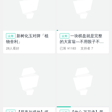
新树化玉对牌「植
一块棋盘就是完整
众筹
众筹
物舍利」
的大富翁—不用骰子不用
纸币不用App
28人看好
已筹 ¥1183
支持者 7
【星夜与盛放】塔
【放心·万花承】景