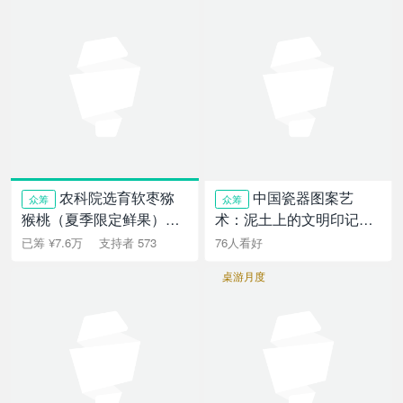
农科院选育软枣猕
中国瓷器图案艺
众筹
众筹
猴桃（夏季限定鲜果）维
术：泥土上的文明印记，
C含量非常高！
千年瓷纹美学百科
已筹 ¥7.6万
支持者 573
76人看好
桌游月度