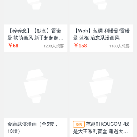
【碎碎念】【默念】雷诺
【Woh】蓝调 利诺曼/雷诺
曼 软萌画风 新手超超超友
曼 蓝框 治愈系漫画风
好
￥68
￥158
1203人想要
1183人想要
金庸武侠漫画（全5套，
范趣町KOUCOMI-我
预售
13册）
是大王系列盲盒 邋遢大王