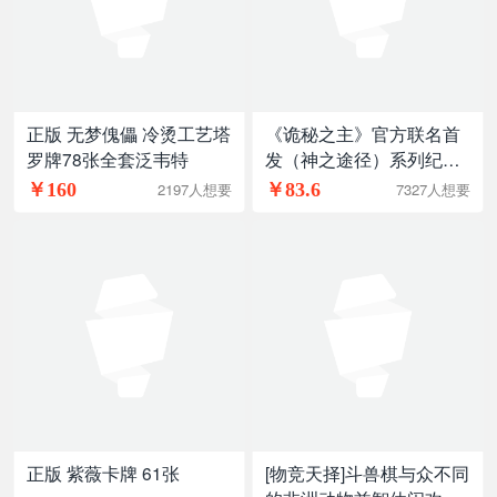
正版 无梦傀儡 冷烫工艺塔
《诡秘之主》官方联名首
罗牌78张全套泛韦特
发（神之途径）系列纪念
周边
￥160
￥83.6
2197人想要
7327人想要
正版 紫薇卡牌 61张
[物竞天择]斗兽棋与众不同