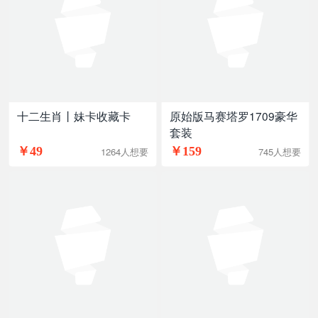
十二生肖丨妹卡收藏卡
原始版马赛塔罗1709豪华
套装
￥49
￥159
1264人想要
745人想要