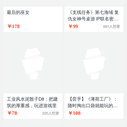
最后的巫女
《支线任务》第七海域 复
仇女神号桌游 IP联名密室
逃脱解谜游戏
￥178
￥99
691人想要
工业风水泥骰子D8：把建
【弈乎】《薄荷工厂》：
筑的厚重感，玩进游戏里​ ​
随时掏出口袋就能玩的入
门桌游
￥78
￥108
220人想要