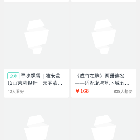
寻味飘雪｜雅安蒙
《成竹在胸》两册连发
众筹
——适配龙与地下城五版
顶山茉莉银针｜云雾蒙
的剧本集
顶，花香银针花茶
￥168
838人想要
40人看好