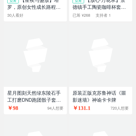
众筹
众筹
罗，原创女性成长路程、
德镇手工陶瓷咖啡杯套组
韦特塔罗牌
｜杯承·摆件
30人看好
已筹 ¥268
支持者 1
星月图刻天然绿东陵石手
原装正版克苏鲁神话《噩
工打磨DND跑团骰子套组
影迷墙》神谕卡卡牌
博德之
￥98
￥131.1
94人想要
720人想要