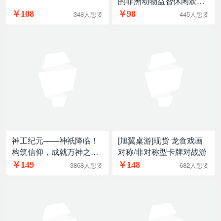
的非洲动物益智休闲欢乐
游戏
￥108
￥98
348人想要
445人想要
神工纪元——神祇降临！
[旭翼桌游]现货 龙食戏画
构筑信仰，成就万神之
对称/非对称型卡牌对战游
巅！
￥149
￥148
3868人想要
682人想要