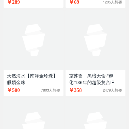
毛绒
￥289
￥69
1205人想要
天然海水【南洋金珍珠】
克苏鲁：黑暗天命-“孵
麒麟金珠
化”136年的超级复合IP
￥500
￥358
7803人想要
2479人想要